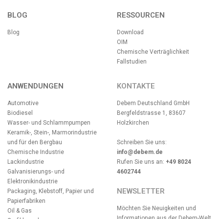
BLOG
RESSOURCEN
Blog
Download
OIM
Chemische Verträglichkeit
Fallstudien
ANWENDUNGEN
KONTAKTE
Automotive
Debem Deutschland GmbH
Biodiesel
Bergfeldstrasse 1, 83607
Wasser- und Schlammpumpen
Holzkirchen
Keramik-, Stein-, Marmorindustrie
und für den Bergbau
Schreiben Sie uns:
Chemische Industrie
info@debem.de
Lackindustrie
Rufen Sie uns an:
+49 8024
Galvanisierungs- und
4602744
Elektronikindustrie
NEWSLETTER
Packaging, Klebstoff, Papier und
Papierfabriken
Möchten Sie Neuigkeiten und
Oil & Gas
Informationen aus der Debem-Welt