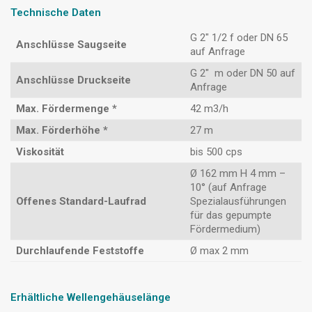
Technische Daten
G 2″ 1/2 f oder DN 65
Anschlüsse Saugseite
auf Anfrage
G 2″ m oder DN 50 auf
Anschlüsse Druckseite
Anfrage
Max. Fördermenge *
42 m3/h
Max. Förderhöhe *
27 m
Viskosität
bis 500 cps
Ø 162 mm H 4 mm –
10° (auf Anfrage
Offenes Standard-Laufrad
Spezialausführungen
für das gepumpte
Fördermedium)
Durchlaufende Feststoffe
Ø max 2 mm
Erhältliche Wellengehäuselänge