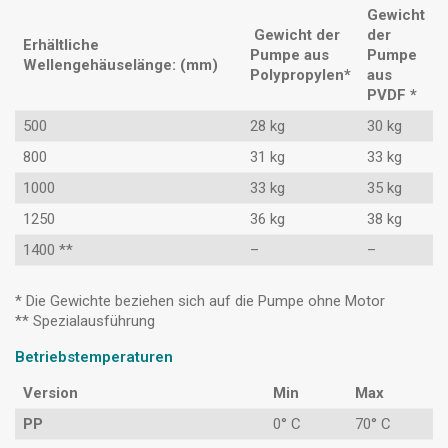
Gewicht
Gewicht der
der
Erhältliche
Pumpe aus
Pumpe
Wellengehäuselänge: (mm)
Polypropylen*
aus
PVDF *
500
28 kg
30 kg
800
31 kg
33 kg
1000
33 kg
35 kg
1250
36 kg
38 kg
1400 **
–
–
* Die Gewichte beziehen sich auf die Pumpe ohne Motor
** Spezialausführung
Betriebstemperaturen
Version
Min
Max
PP
0° C
70° C