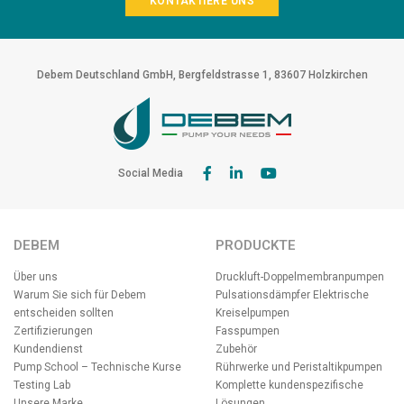
KONTAKTIERE UNS
Debem Deutschland GmbH, Bergfeldstrasse 1, 83607 Holzkirchen
Social Media
DEBEM
PRODUCKTE
Über uns
Druckluft-Doppelmembranpumpen
Warum Sie sich für Debem
Pulsationsdämpfer
Elektrische
entscheiden sollten
Kreiselpumpen
Zertifizierungen
Fasspumpen
Kundendienst
Zubehör
Pump School – Technische Kurse
Rührwerke und Peristaltikpumpen
Testing Lab
Komplette kundenspezifische
Unsere Marke
Lösungen