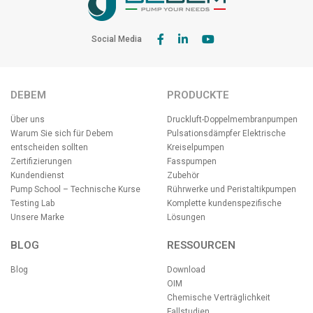
Social Media
DEBEM
PRODUCKTE
Über uns
Druckluft-Doppelmembranpumpen
Warum Sie sich für Debem
Pulsationsdämpfer
Elektrische
entscheiden sollten
Kreiselpumpen
Zertifizierungen
Fasspumpen
Kundendienst
Zubehör
Pump School – Technische Kurse
Rührwerke und Peristaltikpumpen
Testing Lab
Komplette kundenspezifische
Unsere Marke
Lösungen
BLOG
RESSOURCEN
Blog
Download
OIM
Chemische Verträglichkeit
Fallstudien