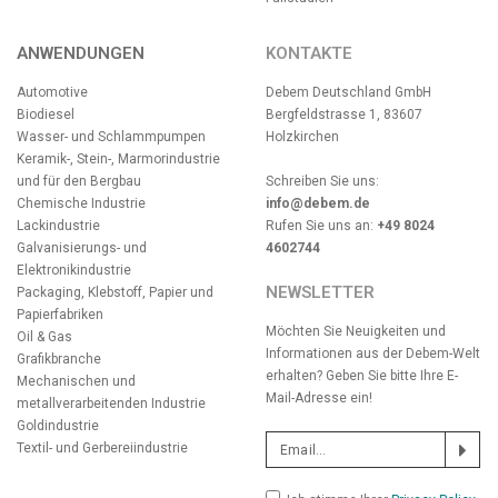
ANWENDUNGEN
KONTAKTE
Automotive
Debem Deutschland GmbH
Biodiesel
Bergfeldstrasse 1, 83607
Wasser- und Schlammpumpen
Holzkirchen
Keramik-, Stein-, Marmorindustrie
und für den Bergbau
Schreiben Sie uns:
Chemische Industrie
info@debem.de
Lackindustrie
Rufen Sie uns an:
+49 8024
Galvanisierungs- und
4602744
Elektronikindustrie
NEWSLETTER
Packaging, Klebstoff, Papier und
Papierfabriken
Möchten Sie Neuigkeiten und
Oil & Gas
Informationen aus der Debem-Welt
Grafikbranche
erhalten? Geben Sie bitte Ihre E-
Mechanischen und
Mail-Adresse ein!
metallverarbeitenden Industrie
Goldindustrie
Textil- und Gerbereiindustrie