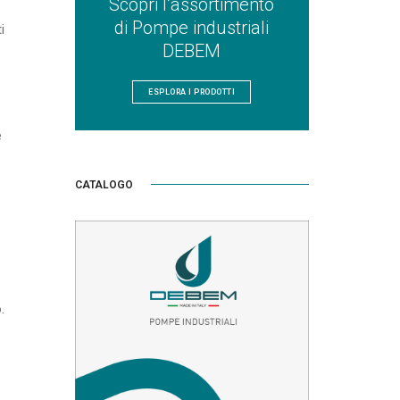
Scopri l’assortimento
di Pompe industriali
i
DEBEM
ESPLORA I PRODOTTI
e
CATALOGO
.