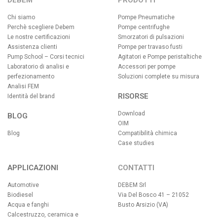
DEBEM
PRODOTTI
Chi siamo
Pompe Pneumatiche
Perchè scegliere Debem
Pompe centrifughe
Le nostre certificazioni
Smorzatori di pulsazioni
Assistenza clienti
Pompe per travaso fusti
Pump School – Corsi tecnici
Agitatori e Pompe peristaltiche
Laboratorio di analisi e
Accessori per pompe
perfezionamento
Soluzioni complete su misura
Analisi FEM
RISORSE
Identità del brand
Download
BLOG
OIM
Blog
Compatibilità chimica
Case studies
APPLICAZIONI
CONTATTI
Automotive
DEBEM Srl
Biodiesel
Via Del Bosco 41 – 21052
Acqua e fanghi
Busto Arsizio (VA)
Calcestruzzo, ceramica e