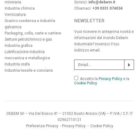
mineraria
Scrivici:
info@debem.it
Industria chimica
Chiamaci:
+39 0331 074034
Verniciatura
NEWSLETTER
Scarico condensa e industria
galvanica
Vuoi ricevere in anteprima novità e
Packaging, colla, carte e cartiere
informazioni dal mondo Debem
Settore petrolchimico e gas
Industriale? Inserisci il tuo
Industria grafica
indirizzo email.
Lubrificazione industria
meccanica e metallurgica
Industria orafa
Industria tessile e conciaria
Accetto la
Privacy Policy
e la
Cookie Policy
DEBEM Srl – Via Del Bosco 41 – 21052 Busto Arsizio (VA) – P. IVA / C.F. IT
02962710121
Preferenze Privacy
-
Privacy Policy
-
Cookie Policy