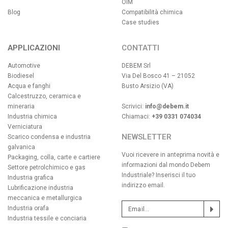
OIM
Blog
Compatibilità chimica
Case studies
APPLICAZIONI
CONTATTI
Automotive
DEBEM Srl
Biodiesel
Via Del Bosco 41 – 21052
Acqua e fanghi
Busto Arsizio (VA)
Calcestruzzo, ceramica e
mineraria
Scrivici:
info@debem.it
Industria chimica
Chiamaci:
+39 0331 074034
Verniciatura
NEWSLETTER
Scarico condensa e industria
galvanica
Vuoi ricevere in anteprima novità e
Packaging, colla, carte e cartiere
informazioni dal mondo Debem
Settore petrolchimico e gas
Industriale? Inserisci il tuo
Industria grafica
indirizzo email.
Lubrificazione industria
meccanica e metallurgica
Industria orafa
Industria tessile e conciaria