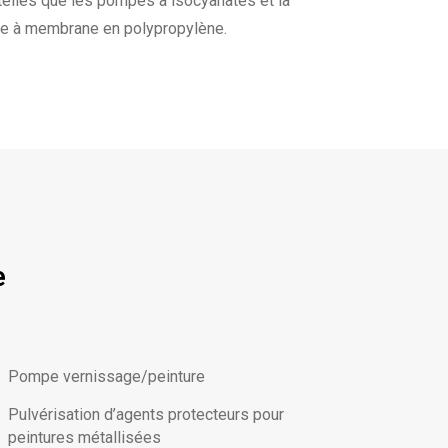
 telles que les pompes à isocyanates et la
re à membrane en polypropylène.
e
Pompe vernissage/peinture
Pulvérisation d’agents protecteurs pour
peintures métallisées