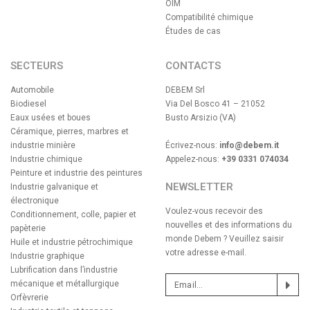
OIM
Compatibilité chimique
Études de cas
SECTEURS
CONTACTS
Automobile
DEBEM Srl
Biodiesel
Via Del Bosco 41 – 21052
Eaux usées et boues
Busto Arsizio (VA)
Céramique, pierres, marbres et
industrie minière
Écrivez-nous:
info@debem.it
Industrie chimique
Appelez-nous:
+39 0331 074034
Peinture et industrie des peintures
NEWSLETTER
Industrie galvanique et
électronique
Voulez-vous recevoir des
Conditionnement, colle, papier et
nouvelles et des informations du
papèterie
monde Debem ? Veuillez saisir
Huile et industrie pétrochimique
votre adresse e-mail.
Industrie graphique
Lubrification dans l’industrie
mécanique et métallurgique
Orfèvrerie