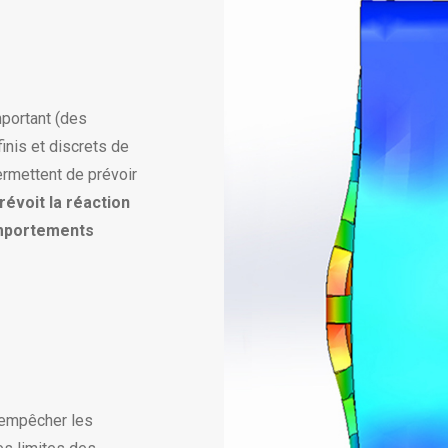
mportant (des
finis et discrets de
rmettent de prévoir
révoit la réaction
comportements
r empêcher les