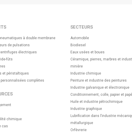
ITS
SECTEURS
neumatiques à double membrane
Automobile
urs de pulsations
Biodiesel
ntrifuges électriques
Eaux usées et boues
ide-fûts
Céramique, pierres, marbres et indust
res
minière
s et péristaltiques
Industrie chimique
s personnalisées complètes
Peinture et industrie des peintures
Industrie galvanique et électronique
URCES
Conditionnement, colle, papier et papè
Huile et industrie pétrochimique
gement
Industrie graphique
Lubrification dans l’industrie mécaniq
lité chimique
métallurgique
e cas
Orfèvrerie