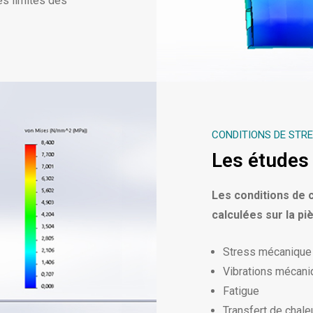
es limites des
CONDITIONS DE STR
Les études 
Les conditions de 
calculées sur la piè
Stress mécanique
Vibrations mécan
Fatigue
Transfert de chale