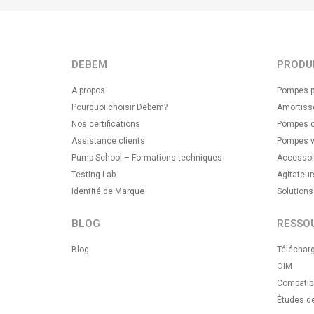
DEBEM
PRODU
À propos
Pompes p
Pourquoi choisir Debem?
Amortisse
Nos certifications
Pompes ce
Assistance clients
Pompes v
Pump School – Formations techniques
Accessoi
Testing Lab
Agitateur
Identité de Marque
Solution
BLOG
RESSO
Blog
Téléchar
OIM
Compatibi
Études d