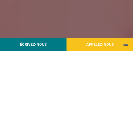
ÉCRIVEZ-NOUS
APPELEZ-NOUS
PRODUITS
Pompes industrielles adaptées à
des environnements hautement
corrosifs et agressifs
DEBEM S.r.l. opère depuis plus de 40 ans dans le domaine
des transferts de fluides. Faisant partie des entreprises