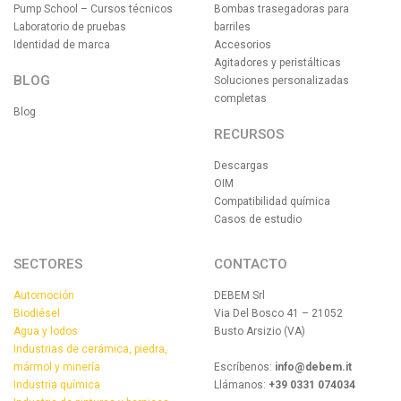
Pump School – Cursos técnicos
Bombas trasegadoras para
Laboratorio de pruebas
barriles
Identidad de marca
Accesorios
Agitadores y peristálticas
BLOG
Soluciones personalizadas
completas
Blog
RECURSOS
Descargas
OIM
Compatibilidad química
Casos de estudio
SECTORES
CONTACTO
Automoción
DEBEM Srl
Biodiésel
Via Del Bosco 41 – 21052
Agua y lodos
Busto Arsizio (VA)
Industrias de cerámica, piedra,
mármol y minería
Escríbenos:
info@debem.it
Industria química
Llámanos:
+39 0331 074034