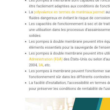
Les pompes à membrane sont capables de fonction
être facilement adaptées aux conditions de fonc
La
polyvalence en termes de matériaux permet
aux
fluides dangereux en évitant le risque de corro
Les capacités de fonctionnement à sec et de tra
une utilisation dans les processus d’assainisseme
solides.
Les pompes à double membrane peuvent être équi
éléments essentiels pour la sauvegarde de l’ens
Les pompes à double membrane peuvent être utili
Administration (FDA)
des États-Unis ou selon d’au
2004,
3A
, etc.
Les pompes à membrane peuvent fonctionner sans é
fonctionnement sûr dans les différents contextes d’
La facilité d’installation, l’accessibilité en terme
pour préserver les conditions de rentabilité de l’usi