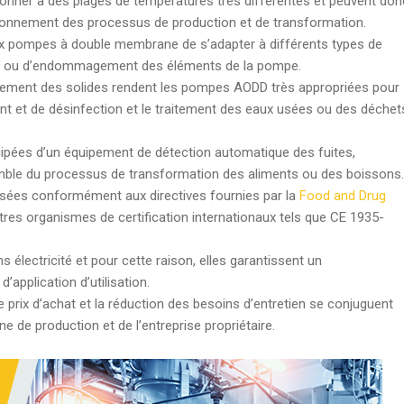
ner à des plages de températures très différentes et peuvent don
tionnement des processus de production et de transformation.
 pompes à double membrane de s’adapter à différents types de
sion ou d’endommagement des éléments de la pompe.
itement des solides rendent les pompes AODD très appropriées pour
nt et de désinfection et le traitement des eaux usées ou des déchet
pées d’un équipement de détection automatique des fuites,
emble du processus de transformation des aliments ou des boissons.
sées conformément aux directives fournies par la
Food and Drug
tres organismes de certification internationaux tels que CE 1935-
lectricité et pour cette raison, elles garantissent un
application d’utilisation.
s de prix d’achat et la réduction des besoins d’entretien se conjuguent
ne de production et de l’entreprise propriétaire.