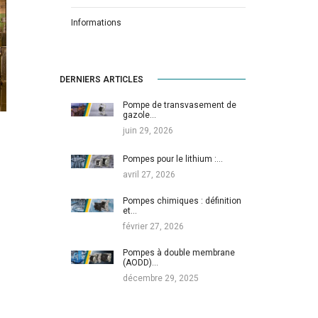
Informations
DERNIERS ARTICLES
Pompe de transvasement de
gazole…
juin 29, 2026
Pompes pour le lithium :…
avril 27, 2026
Pompes chimiques : définition
et…
février 27, 2026
Pompes à double membrane
(AODD)…
décembre 29, 2025