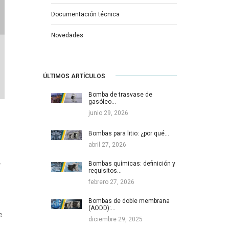
Documentación técnica
Novedades
ÚLTIMOS ARTÍCULOS
Bomba de trasvase de
gasóleo…
junio 29, 2026
Bombas para litio: ¿por qué…
abril 27, 2026
Bombas químicas: definición y
r
requisitos…
febrero 27, 2026
Bombas de doble membrana
(AODD):…
e
diciembre 29, 2025