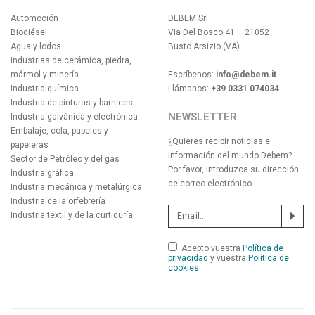
Automoción
DEBEM Srl
Biodiésel
Via Del Bosco 41 – 21052
Agua y lodos
Busto Arsizio (VA)
Industrias de cerámica, piedra,
mármol y minería
Escríbenos:
info@debem.it
Industria química
Llámanos:
+39 0331 074034
Industria de pinturas y barnices
NEWSLETTER
Industria galvánica y electrónica
Embalaje, cola, papeles y
¿Quieres recibir noticias e
papeleras
información del mundo Debem?
Sector de Petróleo y del gas
Por favor, introduzca su dirección
Industria gráfica
de correo electrónico.
Industria mecánica y metalúrgica
Industria de la orfebrería
Industria textil y de la curtiduría
Acepto vuestra
Política de
privacidad
y vuestra
Política de
cookies