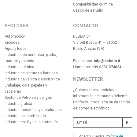
Compatibilidad química
Casos de estudio
SECTORES
CONTACTO
Automoción
DEBEM Srl
Biodiésel
Via Del Bosco 41 – 21052
Agua y lodos
Busto Arsizio (VA)
Industrias de cerámica, piedra,
mármol y minería
Escríbenos:
info@debem.it
Industria química
Llámanos:
+39 0331 074034
Industria de pinturas y barnices
NEWSLETTER
Industria galvánica y electrónica
Embalaje, cola, papeles y
¿Quieres recibir noticias e
papeleras
información del mundo Debem?
Sector de Petróleo y del gas
Por favor, introduzca su dirección
Industria gráfica
de correo electrónico.
Industria mecánica y metalúrgica
Industria de la orfebrería
Industria textil y de la curtiduría
Acepto vuestra
Política de