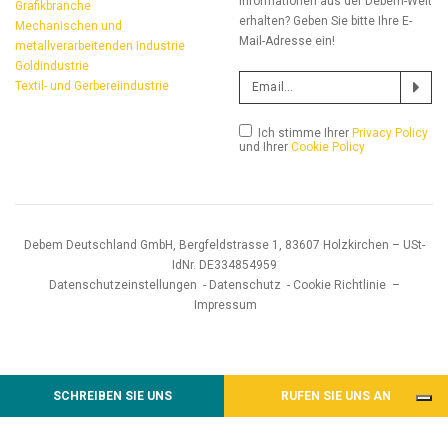
Informationen aus der Debem-Welt
Grafikbranche
erhalten? Geben Sie bitte Ihre E-
Mechanischen und
Mail-Adresse ein!
metallverarbeitenden Industrie
Goldindustrie
Textil- und Gerbereiindustrie
Ich stimme Ihrer
Privacy Policy
und Ihrer
Cookie Policy
Debem Deutschland GmbH, Bergfeldstrasse 1, 83607 Holzkirchen – USt-
IdNr. DE334854959
Datenschutzeinstellungen
-
Datenschutz
-
Cookie Richtlinie
–
Impressum
SCHREIBEN SIE UNS
RUFEN SIE UNS AN
Hinweis bei Erhebung