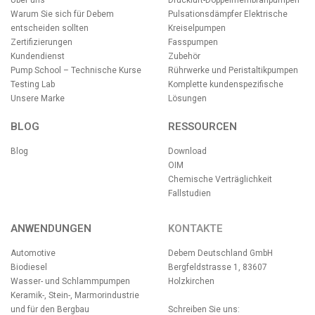
Über uns
Druckluft-Doppelmembranpumpen
Warum Sie sich für Debem
Pulsationsdämpfer
Elektrische
entscheiden sollten
Kreiselpumpen
Zertifizierungen
Fasspumpen
Kundendienst
Zubehör
Pump School – Technische Kurse
Rührwerke und Peristaltikpumpen
Testing Lab
Komplette kundenspezifische
Unsere Marke
Lösungen
BLOG
RESSOURCEN
Blog
Download
OIM
Chemische Verträglichkeit
Fallstudien
ANWENDUNGEN
KONTAKTE
Automotive
Debem Deutschland GmbH
Biodiesel
Bergfeldstrasse 1, 83607
Wasser- und Schlammpumpen
Holzkirchen
Keramik-, Stein-, Marmorindustrie
und für den Bergbau
Schreiben Sie uns: