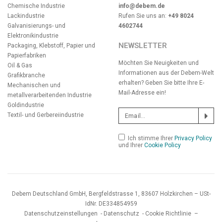
Chemische Industrie
info@debem.de
Lackindustrie
Rufen Sie uns an:
+49 8024
Galvanisierungs- und
4602744
Elektronikindustrie
NEWSLETTER
Packaging, Klebstoff, Papier und
Papierfabriken
Möchten Sie Neuigkeiten und
Oil & Gas
Informationen aus der Debem-Welt
Grafikbranche
erhalten? Geben Sie bitte Ihre E-
Mechanischen und
Mail-Adresse ein!
metallverarbeitenden Industrie
Goldindustrie
Textil- und Gerbereiindustrie
Ich stimme Ihrer
Privacy Policy
und Ihrer
Cookie Policy
Debem Deutschland GmbH, Bergfeldstrasse 1, 83607 Holzkirchen – USt-
IdNr. DE334854959
Datenschutzeinstellungen
-
Datenschutz
-
Cookie Richtlinie
–