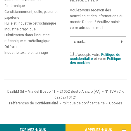
NEWSLETTER
Industrie galvanique et
électronique
Voulez-vous recevoir des
Conditionnement, colle, papier et
nouvelles et des informations du
papèterie
monde Debem ? Veuillez saisir
Huile et industrie pétrochimique
votre adresse e-mail.
Industrie graphique
Lubrification dans l’industrie
mécanique et métallurgique
Orfèvrerie
Industrie textile et tannage
J’accepte votre
Politique de
confidentialité
et votre
Politique
des cookies
DEBEM Srl – Via del Bosco 41 – 21052 Busto Arsizio (VA) – N° TVA /C.F.
02962710121
Préférences de Confidentialité
-
Politique de confidentialité
-
Cookies
ÉCRIVEZ-NOUS
APPELEZ-NOUS