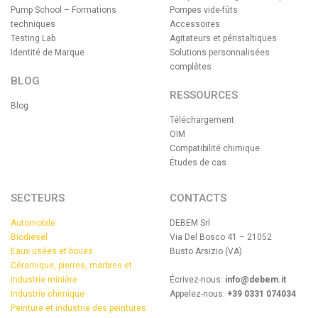
Pump School – Formations
Pompes vide-fûts
techniques
Accessoires
Testing Lab
Agitateurs et péristaltiques
Identité de Marque
Solutions personnalisées
complètes
BLOG
RESSOURCES
Blog
Téléchargement
OIM
Compatibilité chimique
Études de cas
SECTEURS
CONTACTS
Automobile
DEBEM Srl
Biodiesel
Via Del Bosco 41 – 21052
Eaux usées et boues
Busto Arsizio (VA)
Céramique, pierres, marbres et
industrie minière
Écrivez-nous:
info@debem.it
Industrie chimique
Appelez-nous:
+39 0331 074034
Peinture et industrie des peintures