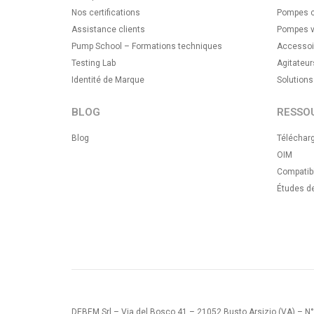
Nos certifications
Pompes ce
Assistance clients
Pompes v
Pump School – Formations techniques
Accessoi
Testing Lab
Agitateur
Identité de Marque
Solution
BLOG
RESSO
Blog
Téléchar
OIM
Compatibi
Études d
DEBEM Srl – Via del Bosco 41 – 21052 Busto Arsizio (VA) – N