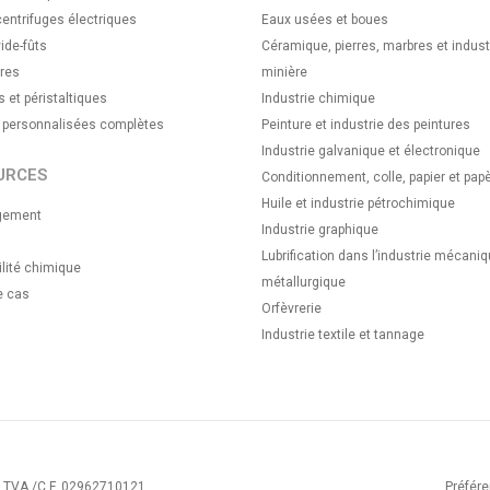
ntrifuges électriques
Eaux usées et boues
ide-fûts
Céramique, pierres, marbres et indust
res
minière
s et péristaltiques
Industrie chimique
s personnalisées complètes
Peinture et industrie des peintures
Industrie galvanique et électronique
URCES
Conditionnement, colle, papier et papè
Huile et industrie pétrochimique
gement
Industrie graphique
Lubrification dans l’industrie mécaniq
lité chimique
métallurgique
e cas
Orfèvrerie
Industrie textile et tannage
° TVA /C.F. 02962710121
Préfére