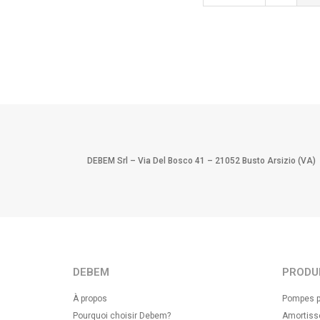
DEBEM Srl – Via Del Bosco 41 – 21052 Busto Arsizio (VA)
DEBEM
PRODU
À propos
Pompes p
Pourquoi choisir Debem?
Amortisse