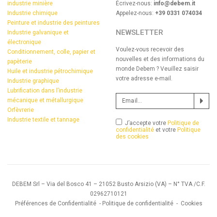
industrie minière
Écrivez-nous:
info@debem.it
Industrie chimique
Appelez-nous:
+39 0331 074034
Peinture et industrie des peintures
NEWSLETTER
Industrie galvanique et
électronique
Voulez-vous recevoir des
Conditionnement, colle, papier et
nouvelles et des informations du
papèterie
monde Debem ? Veuillez saisir
Huile et industrie pétrochimique
votre adresse e-mail.
Industrie graphique
Lubrification dans l’industrie
mécanique et métallurgique
Orfèvrerie
Industrie textile et tannage
J’accepte votre
Politique de
confidentialité
et votre
Politique
des cookies
DEBEM Srl – Via del Bosco 41 – 21052 Busto Arsizio (VA) – N° TVA /C.F.
02962710121
Préférences de Confidentialité
-
Politique de confidentialité
-
Cookies