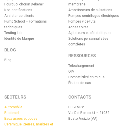
Pourquoi choisir Debem?
membrane
Nos certifications
Amortisseurs de pulsations
Assistance clients
Pompes centrifuges électriques
Pump School – Formations
Pompes vide-fûts
techniques
Accessoires
Testing Lab
Agitateurs et péristaltiques
Identité de Marque
Solutions personnalisées
complètes
BLOG
RESSOURCES
Blog
Téléchargement
OIM
Compatibilité chimique
Études de cas
SECTEURS
CONTACTS
Automobile
DEBEM Srl
Biodiesel
Via Del Bosco 41 – 21052
Eaux usées et boues
Busto Arsizio (VA)
Céramique, pierres, marbres et