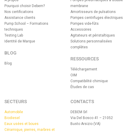
À propos
Pompes pneumatiques à double
Pourquoi choisir Debem?
membrane
Nos certifications
Amortisseurs de pulsations
Assistance clients
Pompes centrifuges électriques
Pump School – Formations
Pompes vide-fûts
techniques
Accessoires
Testing Lab
Agitateurs et péristaltiques
Identité de Marque
Solutions personnalisées
complètes
BLOG
RESSOURCES
Blog
Téléchargement
OIM
Compatibilité chimique
Études de cas
SECTEURS
CONTACTS
Automobile
DEBEM Srl
Biodiesel
Via Del Bosco 41 – 21052
Eaux usées et boues
Busto Arsizio (VA)
Céramique, pierres, marbres et