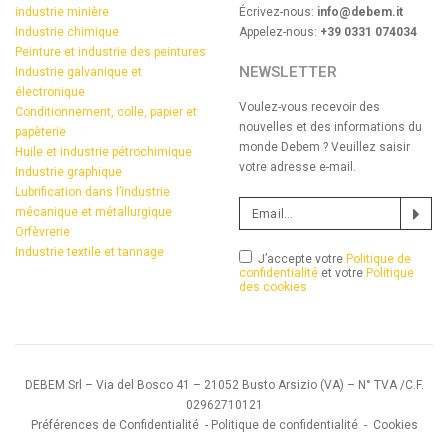
industrie minière
Écrivez-nous:
info@debem.it
Industrie chimique
Appelez-nous:
+39 0331 074034
Peinture et industrie des peintures
NEWSLETTER
Industrie galvanique et
électronique
Voulez-vous recevoir des
Conditionnement, colle, papier et
nouvelles et des informations du
papèterie
monde Debem ? Veuillez saisir
Huile et industrie pétrochimique
votre adresse e-mail.
Industrie graphique
Lubrification dans l’industrie
mécanique et métallurgique
Orfèvrerie
Industrie textile et tannage
J’accepte votre
Politique de
confidentialité
et votre
Politique
des cookies
DEBEM Srl – Via del Bosco 41 – 21052 Busto Arsizio (VA) – N° TVA /C.F.
02962710121
Préférences de Confidentialité
-
Politique de confidentialité
-
Cookies