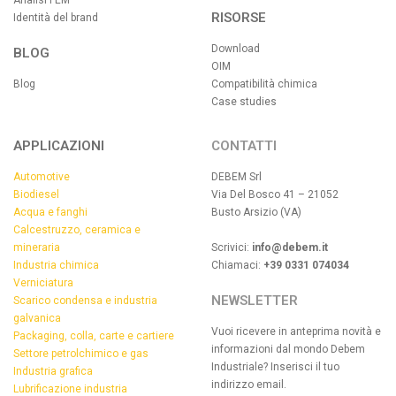
Analisi FEM
RISORSE
Identità del brand
Download
BLOG
OIM
Blog
Compatibilità chimica
Case studies
APPLICAZIONI
CONTATTI
Automotive
DEBEM Srl
Biodiesel
Via Del Bosco 41 – 21052
Acqua e fanghi
Busto Arsizio (VA)
Calcestruzzo, ceramica e
mineraria
Scrivici:
info@debem.it
Industria chimica
Chiamaci:
+39 0331 074034
Verniciatura
NEWSLETTER
Scarico condensa e industria
galvanica
Vuoi ricevere in anteprima novità e
Packaging, colla, carte e cartiere
informazioni dal mondo Debem
Settore petrolchimico e gas
Industriale? Inserisci il tuo
Industria grafica
indirizzo email.
Lubrificazione industria