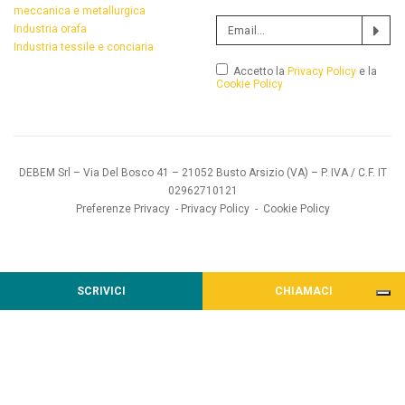
meccanica e metallurgica
Industria orafa
Industria tessile e conciaria
Accetto la
Privacy Policy
e la
Cookie Policy
DEBEM Srl – Via Del Bosco 41 – 21052 Busto Arsizio (VA) – P. IVA / C.F. IT
02962710121
Preferenze Privacy
-
Privacy Policy
-
Cookie Policy
SCRIVICI
CHIAMACI
Informativa sulla raccolta