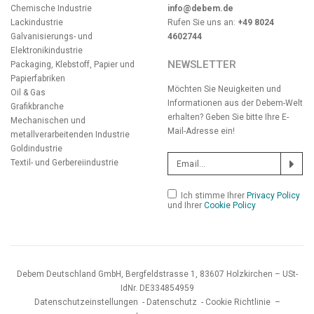
Chemische Industrie
info@debem.de
Lackindustrie
Rufen Sie uns an:
+49 8024
Galvanisierungs- und
4602744
Elektronikindustrie
NEWSLETTER
Packaging, Klebstoff, Papier und
Papierfabriken
Möchten Sie Neuigkeiten und
Oil & Gas
Informationen aus der Debem-Welt
Grafikbranche
erhalten? Geben Sie bitte Ihre E-
Mechanischen und
Mail-Adresse ein!
metallverarbeitenden Industrie
Goldindustrie
Textil- und Gerbereiindustrie
Ich stimme Ihrer
Privacy Policy
und Ihrer
Cookie Policy
Debem Deutschland GmbH, Bergfeldstrasse 1, 83607 Holzkirchen – USt-
IdNr. DE334854959
Datenschutzeinstellungen
-
Datenschutz
-
Cookie Richtlinie
–