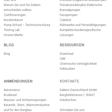
Über uns
Druckluft-Doppelmembranpumpen
Warum Sie sich für Debem
Pulsationsdämpfer
Elektrische
entscheiden sollten
Kreiselpumpen
Zertifizierungen
Fasspumpen
Kundendienst
Zubehör
Pump School – Technische Kurse
Rührwerke und Peristaltikpumpen
Testing Lab
Komplette kundenspezifische
Unsere Marke
Lösungen
BLOG
RESSOURCEN
Blog
Download
OIM
Chemische Verträglichkeit
Fallstudien
ANWENDUNGEN
KONTAKTE
Automotive
Debem Deutschland GmbH
Biodiesel
Bergfeldstrasse 1, 83607
Wasser- und Schlammpumpen
Holzkirchen
Keramik-, Stein-, Marmorindustrie
und für den Bergbau
Schreiben Sie uns: