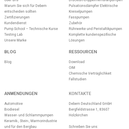
Über uns
Druckluft-Doppelmembranpumpen
Warum Sie sich für Debem
Pulsationsdämpfer
Elektrische
entscheiden sollten
Kreiselpumpen
Zertifizierungen
Fasspumpen
Kundendienst
Zubehör
Pump School – Technische Kurse
Rührwerke und Peristaltikpumpen
Testing Lab
Komplette kundenspezifische
Unsere Marke
Lösungen
BLOG
RESSOURCEN
Blog
Download
OIM
Chemische Verträglichkeit
Fallstudien
ANWENDUNGEN
KONTAKTE
Automotive
Debem Deutschland GmbH
Biodiesel
Bergfeldstrasse 1, 83607
Wasser- und Schlammpumpen
Holzkirchen
Keramik-, Stein-, Marmorindustrie
und für den Bergbau
Schreiben Sie uns: