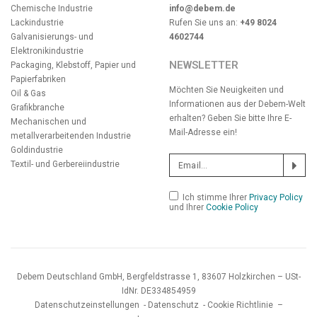
Chemische Industrie
info@debem.de
Lackindustrie
Rufen Sie uns an:
+49 8024
Galvanisierungs- und
4602744
Elektronikindustrie
NEWSLETTER
Packaging, Klebstoff, Papier und
Papierfabriken
Möchten Sie Neuigkeiten und
Oil & Gas
Informationen aus der Debem-Welt
Grafikbranche
erhalten? Geben Sie bitte Ihre E-
Mechanischen und
Mail-Adresse ein!
metallverarbeitenden Industrie
Goldindustrie
Textil- und Gerbereiindustrie
Ich stimme Ihrer
Privacy Policy
und Ihrer
Cookie Policy
Debem Deutschland GmbH, Bergfeldstrasse 1, 83607 Holzkirchen – USt-
IdNr. DE334854959
Datenschutzeinstellungen
-
Datenschutz
-
Cookie Richtlinie
–