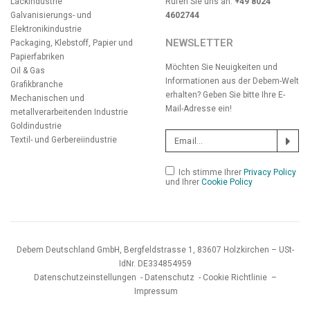
Lackindustrie
Rufen Sie uns an:
+49 8024
Galvanisierungs- und
4602744
Elektronikindustrie
NEWSLETTER
Packaging, Klebstoff, Papier und
Papierfabriken
Möchten Sie Neuigkeiten und
Oil & Gas
Informationen aus der Debem-Welt
Grafikbranche
erhalten? Geben Sie bitte Ihre E-
Mechanischen und
Mail-Adresse ein!
metallverarbeitenden Industrie
Goldindustrie
Textil- und Gerbereiindustrie
Ich stimme Ihrer
Privacy Policy
und Ihrer
Cookie Policy
Debem Deutschland GmbH, Bergfeldstrasse 1, 83607 Holzkirchen – USt-
IdNr. DE334854959
Datenschutzeinstellungen
-
Datenschutz
-
Cookie Richtlinie
–
Impressum