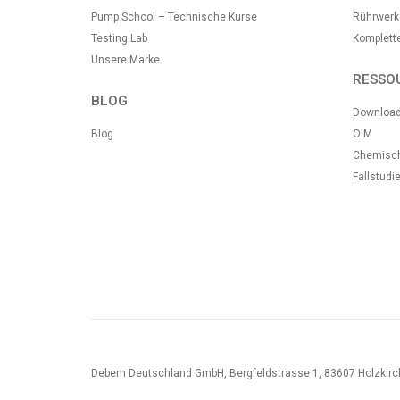
Pump School – Technische Kurse
Rührwerk
Testing Lab
Komplett
Unsere Marke
RESSO
BLOG
Downloa
Blog
OIM
Chemische
Fallstudi
Debem Deutschland GmbH, Bergfeldstrasse 1, 83607 Holzkirc