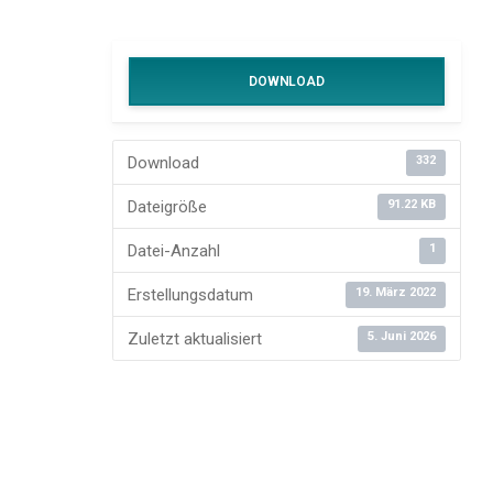
DOWNLOAD
Download
332
Dateigröße
91.22 KB
Datei-Anzahl
1
Erstellungsdatum
19. März 2022
Zuletzt aktualisiert
5. Juni 2026