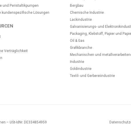
e und Peristaltikpumpen
Bergbau
e kundenspezifische Lösungen
Chemische Industrie
Lackindustrie
URCEN
Galvanisierungs- und Elektronikindust
Packaging, Klebstoff, Papier und Papie
d
Oil & Gas
Grafikbranche
 Verträglichkeit
Mechanischen und metallverarbeite
en
Industrie
Goldindustrie
Textil- und Gerbereiindustrie
hen – USt-IdNr. DE334854959
Datenschutze