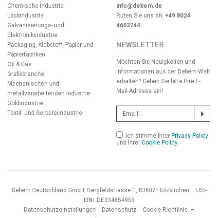
Chemische Industrie
info@debem.de
Lackindustrie
Rufen Sie uns an:
+49 8024
Galvanisierungs- und
4602744
Elektronikindustrie
NEWSLETTER
Packaging, Klebstoff, Papier und
Papierfabriken
Möchten Sie Neuigkeiten und
Oil & Gas
Informationen aus der Debem-Welt
Grafikbranche
erhalten? Geben Sie bitte Ihre E-
Mechanischen und
Mail-Adresse ein!
metallverarbeitenden Industrie
Goldindustrie
Textil- und Gerbereiindustrie
Ich stimme Ihrer
Privacy Policy
und Ihrer
Cookie Policy
Debem Deutschland GmbH, Bergfeldstrasse 1, 83607 Holzkirchen – USt-
IdNr. DE334854959
Datenschutzeinstellungen
-
Datenschutz
-
Cookie Richtlinie
–