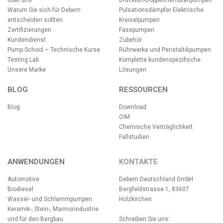
Über uns
Druckluft-Doppelmembranpumpen
Warum Sie sich für Debem
Pulsationsdämpfer
Elektrische
entscheiden sollten
Kreiselpumpen
Zertifizierungen
Fasspumpen
Kundendienst
Zubehör
Pump School – Technische Kurse
Rührwerke und Peristaltikpumpen
Testing Lab
Komplette kundenspezifische
Unsere Marke
Lösungen
BLOG
RESSOURCEN
Blog
Download
OIM
Chemische Verträglichkeit
Fallstudien
ANWENDUNGEN
KONTAKTE
Automotive
Debem Deutschland GmbH
Biodiesel
Bergfeldstrasse 1, 83607
Wasser- und Schlammpumpen
Holzkirchen
Keramik-, Stein-, Marmorindustrie
und für den Bergbau
Schreiben Sie uns: