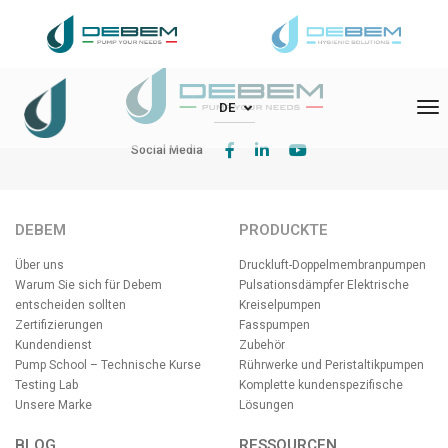
Debem Deutschland GmbH, Bergfeldstrasse 1, 83607 Holzkirchen
To
DE
Social Media
DEBEM
PRODUCKTE
Über uns
Druckluft-Doppelmembranpumpen
Warum Sie sich für Debem
Pulsationsdämpfer
Elektrische
entscheiden sollten
Kreiselpumpen
Zertifizierungen
Fasspumpen
Kundendienst
Zubehör
Pump School – Technische Kurse
Rührwerke und Peristaltikpumpen
Testing Lab
Komplette kundenspezifische
Unsere Marke
Lösungen
BLOG
RESSOURCEN