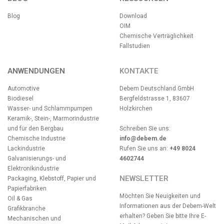
Blog
Download
OIM
Chemische Verträglichkeit
Fallstudien
ANWENDUNGEN
KONTAKTE
Automotive
Debem Deutschland GmbH
Biodiesel
Bergfeldstrasse 1, 83607
Wasser- und Schlammpumpen
Holzkirchen
Keramik-, Stein-, Marmorindustrie
und für den Bergbau
Schreiben Sie uns:
Chemische Industrie
info@debem.de
Lackindustrie
Rufen Sie uns an:
+49 8024
Galvanisierungs- und
4602744
Elektronikindustrie
NEWSLETTER
Packaging, Klebstoff, Papier und
Papierfabriken
Möchten Sie Neuigkeiten und
Oil & Gas
Informationen aus der Debem-Welt
Grafikbranche
erhalten? Geben Sie bitte Ihre E-
Mechanischen und