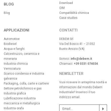
Download
BLOG
OIM
Blog
Compatibilità chimica
Case studies
APPLICAZIONI
CONTATTI
Automotive
DEBEM Srl
Biodiesel
Via Del Bosco 41 – 21052
Acqua e fanghi
Busto Arsizio (VA)
Calcestruzzo, ceramica e
mineraria
Scrivici:
info@debem.it
Industria chimica
Chiamaci:
+39 0331 074034
Verniciatura
NEWSLETTER
Scarico condensa e industria
galvanica
Vuoi ricevere in anteprima novità e
Packaging, colla, carte e cartiere
informazioni dal mondo Debem
Settore petrolchimico e gas
Industriale? Inserisci il tuo
Industria grafica
indirizzo email.
Lubrificazione industria
meccanica e metallurgica
Industria orafa