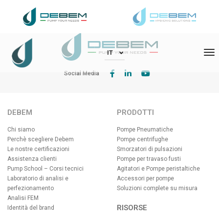
DEBEM Srl – Via Del Bosco 41 – 21052 Busto Arsizio (VA)
To
IT
Social Media
DEBEM
PRODOTTI
Chi siamo
Pompe Pneumatiche
Perchè scegliere Debem
Pompe centrifughe
Le nostre certificazioni
Smorzatori di pulsazioni
Assistenza clienti
Pompe per travaso fusti
Pump School – Corsi tecnici
Agitatori e Pompe peristaltiche
Laboratorio di analisi e
Accessori per pompe
perfezionamento
Soluzioni complete su misura
Analisi FEM
RISORSE
Identità del brand