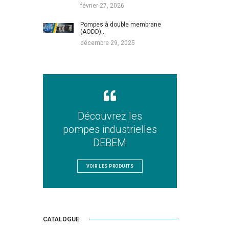
février 27, 2026
Pompes à double membrane
(AODD)…
décembre 29, 2025
Découvrez les
pompes industrielles
DEBEM
VOIR LES PRODUITS
CATALOGUE