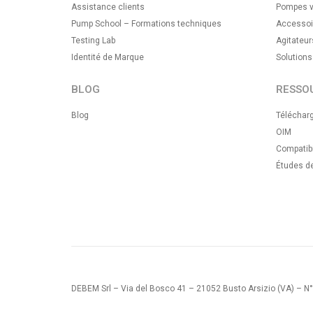
Assistance clients
Pompes v
Pump School – Formations techniques
Accessoi
Testing Lab
Agitateur
Identité de Marque
Solution
BLOG
RESSO
Blog
Téléchar
OIM
Compatibi
Études d
DEBEM Srl – Via del Bosco 41 – 21052 Busto Arsizio (VA) – N