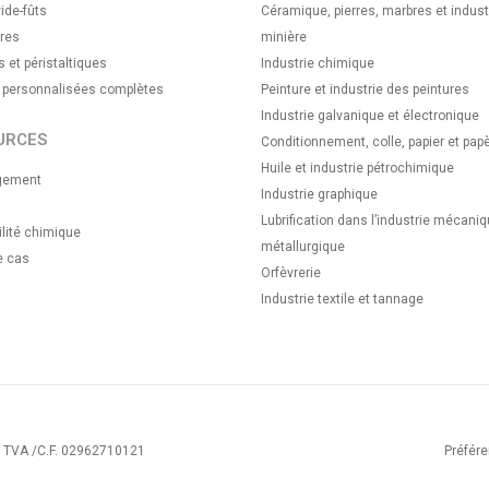
ide-fûts
Céramique, pierres, marbres et indust
res
minière
s et péristaltiques
Industrie chimique
s personnalisées complètes
Peinture et industrie des peintures
Industrie galvanique et électronique
URCES
Conditionnement, colle, papier et papè
Huile et industrie pétrochimique
gement
Industrie graphique
Lubrification dans l’industrie mécaniq
lité chimique
métallurgique
e cas
Orfèvrerie
Industrie textile et tannage
° TVA /C.F. 02962710121
Préfére