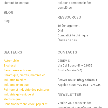
Identité de Marque
Solutions personnalisées
complètes
BLOG
RESSOURCES
Blog
Téléchargement
OIM
Compatibilité chimique
Études de cas
SECTEURS
CONTACTS
Automobile
DEBEM Srl
Biodiesel
Via Del Bosco 41 – 21052
Eaux usées et boues
Busto Arsizio (VA)
Céramique, pierres, marbres et
industrie minière
Écrivez-nous:
info@debem.it
Industrie chimique
Appelez-nous:
+39 0331 074034
Peinture et industrie des peintures
NEWSLETTER
Industrie galvanique et
électronique
Voulez-vous recevoir des
Conditionnement, colle, papier et
nouvelles et des informations du