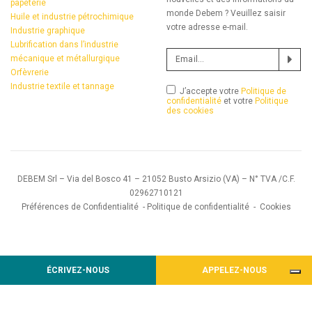
papèterie
monde Debem ? Veuillez saisir
Huile et industrie pétrochimique
votre adresse e-mail.
Industrie graphique
Lubrification dans l’industrie
mécanique et métallurgique
Orfèvrerie
Industrie textile et tannage
J’accepte votre
Politique de
confidentialité
et votre
Politique
des cookies
DEBEM Srl – Via del Bosco 41 – 21052 Busto Arsizio (VA) – N° TVA /C.F.
02962710121
Préférences de Confidentialité
-
Politique de confidentialité
-
Cookies
ÉCRIVEZ-NOUS
APPELEZ-NOUS
Notification lors de la collecte