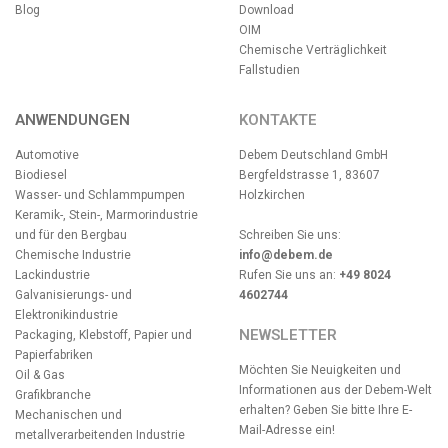
Blog
Download
OIM
Chemische Verträglichkeit
Fallstudien
ANWENDUNGEN
KONTAKTE
Automotive
Debem Deutschland GmbH
Biodiesel
Bergfeldstrasse 1, 83607
Wasser- und Schlammpumpen
Holzkirchen
Keramik-, Stein-, Marmorindustrie
und für den Bergbau
Schreiben Sie uns:
Chemische Industrie
info@debem.de
Lackindustrie
Rufen Sie uns an:
+49 8024
Galvanisierungs- und
4602744
Elektronikindustrie
NEWSLETTER
Packaging, Klebstoff, Papier und
Papierfabriken
Möchten Sie Neuigkeiten und
Oil & Gas
Informationen aus der Debem-Welt
Grafikbranche
erhalten? Geben Sie bitte Ihre E-
Mechanischen und
Mail-Adresse ein!
metallverarbeitenden Industrie