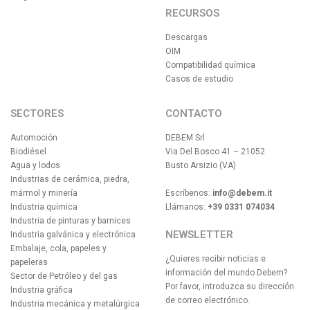
RECURSOS
Descargas
OIM
Compatibilidad química
Casos de estudio
SECTORES
CONTACTO
Automoción
DEBEM Srl
Biodiésel
Via Del Bosco 41 – 21052
Agua y lodos
Busto Arsizio (VA)
Industrias de cerámica, piedra,
mármol y minería
Escríbenos:
info@debem.it
Industria química
Llámanos:
+39 0331 074034
Industria de pinturas y barnices
NEWSLETTER
Industria galvánica y electrónica
Embalaje, cola, papeles y
¿Quieres recibir noticias e
papeleras
información del mundo Debem?
Sector de Petróleo y del gas
Por favor, introduzca su dirección
Industria gráfica
de correo electrónico.
Industria mecánica y metalúrgica