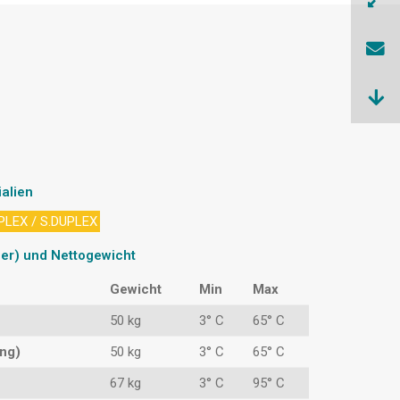
ialien
PLEX / S.DUPLEX
er) und Nettogewicht
Gewicht
Min
Max
50 kg
3° C
65° C
ung)
50 kg
3° C
65° C
67 kg
3° C
95° C