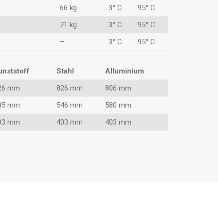
66 kg
3° C
95° C
71 kg
3° C
95° C
–
3° C
95° C
unststoff
Stahl
Alluminium
26 mm
826 mm
806 mm
85 mm
546 mm
580 mm
03 mm
403 mm
403 mm