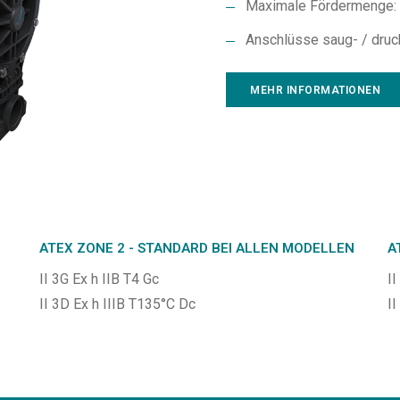
Maximale Fördermenge: 
Anschlüsse saug- / druck
MEHR INFORMATIONEN
ATEX ZONE 2 - STANDARD BEI ALLEN MODELLEN
A
II 3G Ex h IIB T4 Gc
II
II 3D Ex h IIIB T135°C Dc
I