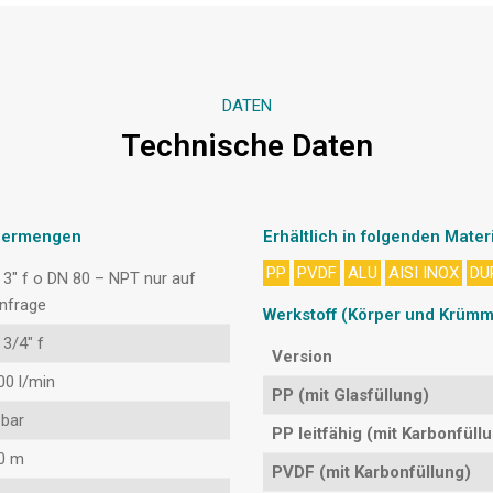
DATEN
Technische Daten
rdermengen
Erhältlich in folgenden Mater
PP
PVDF
ALU
AISI INOX
DU
 3″ f o DN 80 – NPT nur auf
nfrage
Werkstoff (Körper und Krümm
 3/4″ f
Version
00 l/min
PP (mit Glasfüllung)
 bar
PP leitfähig (mit Karbonfüll
0 m
PVDF (mit Karbonfüllung)