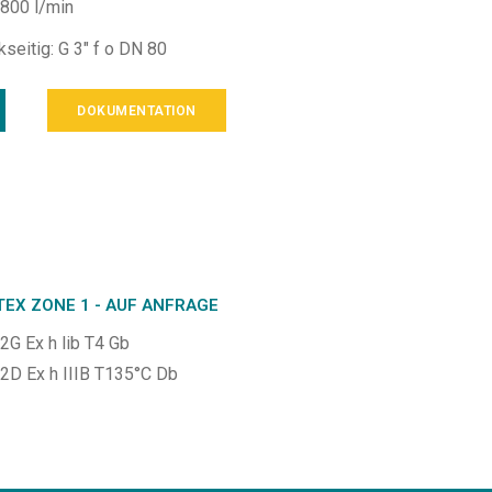
800 l/min
seitig: G 3″ f o DN 80
DOKUMENTATION
TEX ZONE 1 - AUF ANFRAGE
 2G Ex h lib T4 Gb
I 2D Ex h IIIB T135°C Db