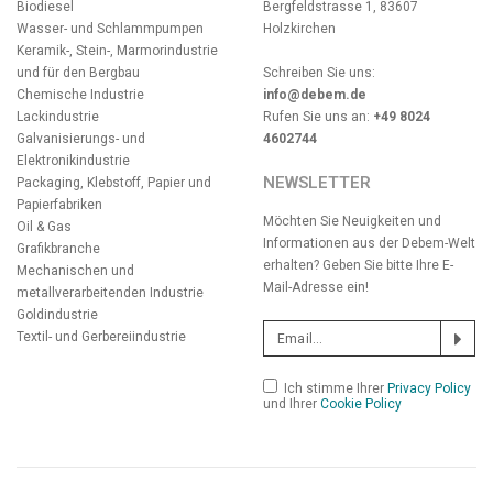
Biodiesel
Bergfeldstrasse 1, 83607
Wasser- und Schlammpumpen
Holzkirchen
Keramik-, Stein-, Marmorindustrie
und für den Bergbau
Schreiben Sie uns:
Chemische Industrie
info@debem.de
Lackindustrie
Rufen Sie uns an:
+49 8024
Galvanisierungs- und
4602744
Elektronikindustrie
NEWSLETTER
Packaging, Klebstoff, Papier und
Papierfabriken
Möchten Sie Neuigkeiten und
Oil & Gas
Informationen aus der Debem-Welt
Grafikbranche
erhalten? Geben Sie bitte Ihre E-
Mechanischen und
Mail-Adresse ein!
metallverarbeitenden Industrie
Goldindustrie
Textil- und Gerbereiindustrie
Ich stimme Ihrer
Privacy Policy
und Ihrer
Cookie Policy