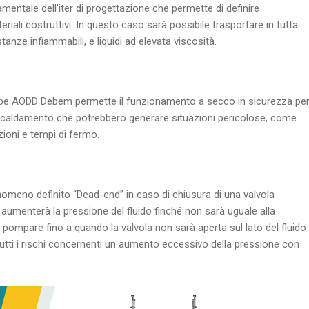
entale dell’iter di progettazione che permette di definire
ali costruttivi. In questo caso sarà possibile trasportare in tutta
tanze infiammabili, e liquidi ad elevata viscosità.
pompe AODD Debem permette il funzionamento a secco in sicurezza pe
iscaldamento che potrebbero generare situazioni pericolose, come
zioni e tempi di fermo.
eno definito “Dead-end” in caso di chiusura di una valvola
 aumenterà la pressione del fluido finché non sarà uguale alla
 pompare fino a quando la valvola non sarà aperta sul lato del fluido
tutti i rischi concernenti un aumento eccessivo della pressione con