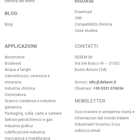
RISORSE
Identità del brand
Download
BLOG
OIM
Blog
Compatibilità chimica
Case studies
APPLICAZIONI
CONTATTI
Automotive
DEBEM Srl
Biodiesel
Via Del Bosco 41 – 21052
Acqua e fanghi
Busto Arsizio (VA)
Calcestruzzo, ceramica e
mineraria
Scrivici:
info@debem.it
Industria chimica
Chiamaci:
+39 0331 074034
Verniciatura
NEWSLETTER
Scarico condensa e industria
galvanica
Vuoi ricevere in anteprima novità e
Packaging, colla, carte e cartiere
informazioni dal mondo Debem
Settore petrolchimico e gas
Industriale? Inserisci il tuo
Industria grafica
indirizzo email.
Lubrificazione industria
meccanica e metallurgica