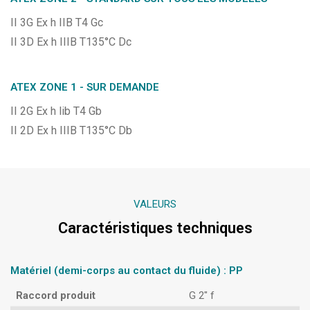
II 3G Ex h IIB T4 Gc
II 3D Ex h IIIB T135°C Dc
ATEX ZONE 1 - SUR DEMANDE
II 2G Ex h lib T4 Gb
II 2D Ex h IIIB T135°C Db
VALEURS
Caractéristiques techniques
Matériel (demi-corps au contact du fluide) : PP
Raccord produit
G 2″ f