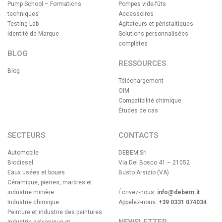
Pump School – Formations
Pompes vide-fûts
techniques
Accessoires
Testing Lab
Agitateurs et péristaltiques
Identité de Marque
Solutions personnalisées
complètes
BLOG
RESSOURCES
Blog
Téléchargement
OIM
Compatibilité chimique
Études de cas
SECTEURS
CONTACTS
Automobile
DEBEM Srl
Biodiesel
Via Del Bosco 41 – 21052
Eaux usées et boues
Busto Arsizio (VA)
Céramique, pierres, marbres et
industrie minière
Écrivez-nous:
info@debem.it
Industrie chimique
Appelez-nous:
+39 0331 074034
Peinture et industrie des peintures