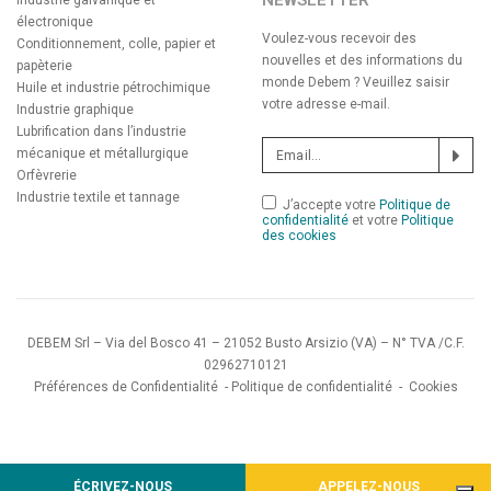
NEWSLETTER
Industrie galvanique et
électronique
Voulez-vous recevoir des
Conditionnement, colle, papier et
nouvelles et des informations du
papèterie
monde Debem ? Veuillez saisir
Huile et industrie pétrochimique
votre adresse e-mail.
Industrie graphique
Lubrification dans l’industrie
mécanique et métallurgique
Orfèvrerie
Industrie textile et tannage
J’accepte votre
Politique de
confidentialité
et votre
Politique
des cookies
DEBEM Srl – Via del Bosco 41 – 21052 Busto Arsizio (VA) – N° TVA /C.F.
02962710121
Préférences de Confidentialité
-
Politique de confidentialité
-
Cookies
ÉCRIVEZ-NOUS
APPELEZ-NOUS