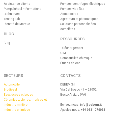
Assistance clients
Pompes centrifuges électriques
Pump School – Formations
Pompes vide-fûts
techniques
Accessoires
Testing Lab
Agitateurs et péristaltiques
Identité de Marque
Solutions personnalisées
complètes
BLOG
RESSOURCES
Blog
Téléchargement
OIM
Compatibilité chimique
Études de cas
SECTEURS
CONTACTS
Automobile
DEBEM Srl
Biodiesel
Via Del Bosco 41 – 21052
Eaux usées et boues
Busto Arsizio (VA)
Céramique, pierres, marbres et
industrie minière
Écrivez-nous:
info@debem.it
Industrie chimique
Appelez-nous:
+39 0331 074034