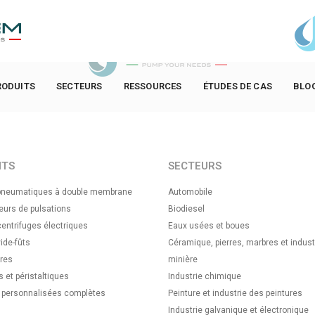
RODUITS
SECTEURS
RESSOURCES
ÉTUDES DE CAS
BLO
ITS
SECTEURS
neumatiques à double membrane
Automobile
urs de pulsations
Biodiesel
ntrifuges électriques
Eaux usées et boues
ide-fûts
Céramique, pierres, marbres et indust
res
minière
s et péristaltiques
Industrie chimique
s personnalisées complètes
Peinture et industrie des peintures
Industrie galvanique et électronique