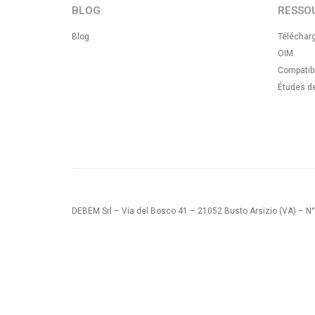
BLOG
RESSO
Blog
Téléchar
OIM
Compatibi
Études d
DEBEM Srl – Via del Bosco 41 – 21052 Busto Arsizio (VA) – N