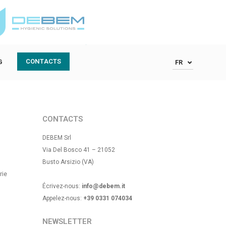
Social Media
CONTACTS
G
FR
CONTACTS
DEBEM Srl
Via Del Bosco 41 – 21052
Busto Arsizio (VA)
rie
Écrivez-nous:
info@debem.it
Appelez-nous:
+39 0331 074034
NEWSLETTER