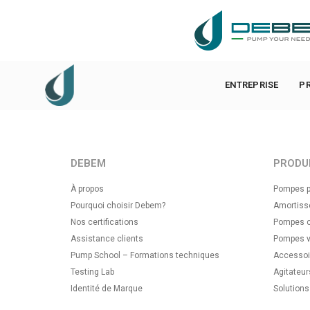
DEBEM Srl – Via Del Bosco 41 – 21052 Busto Arsizio (VA)
ENTREPRISE
P
DEBEM
PRODU
À propos
Pompes p
Pourquoi choisir Debem?
Amortisse
Nos certifications
Pompes ce
Assistance clients
Pompes v
Pump School – Formations techniques
Accessoi
Testing Lab
Agitateur
Identité de Marque
Solution