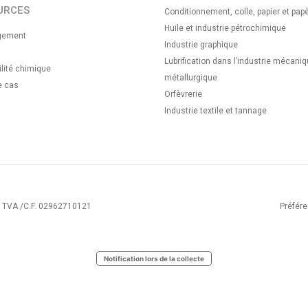
URCES
Conditionnement, colle, papier et papè
Huile et industrie pétrochimique
gement
Industrie graphique
Lubrification dans l’industrie mécaniq
lité chimique
métallurgique
e cas
Orfèvrerie
Industrie textile et tannage
° TVA /C.F. 02962710121
Préfére
Notification lors de la collecte