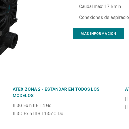
Caudal máx: 17 l/min
Conexiones de aspiració
MÁS INFORMACIÓN
ATEX ZONA 2 - ESTÁNDAR EN TODOS LOS
A
MODELOS
II
II 3G Ex h IIB T4 Gc
I
II 3D Ex h IIIB T135°C Dc