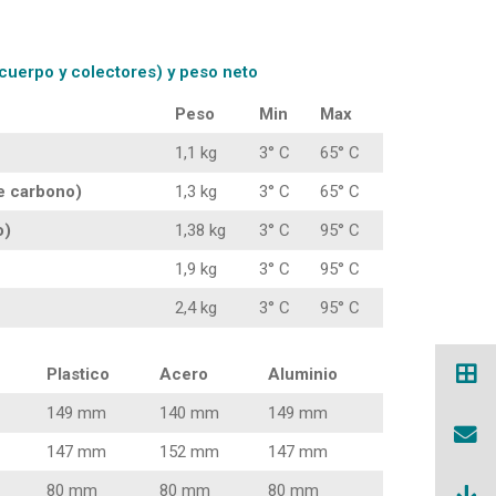
cuerpo y colectores) y peso neto
Peso
Min
Max
1,1 kg
3° C
65° C
e carbono)
1,3 kg
3° C
65° C
o)
1,38 kg
3° C
95° C
1,9 kg
3° C
95° C
2,4 kg
3° C
95° C
Plastico
Acero
Aluminio
149 mm
140 mm
149 mm
147 mm
152 mm
147 mm
80 mm
80 mm
80 mm