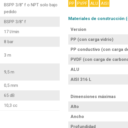
PP
PVPF
ALU
AISI
BSPP 3/8” f o NPT solo bajo
pedido
Materiales de construcción (
BSPP 3/8″ f
Version
17 l/min
PP (con carga vidrio)
8 bar
PP conductivo (con carga d
3 m
PVDF (con carga de carbon
ALU
9,5 m
AISI 316 L
0,5 mm
65 dB
Dimensiones máximas
10,3 cc
Alto
Ancho
Profundidad