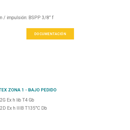
n / impulsión: BSPP 3/8” f
DOCUMENTACIÓN
TEX ZONA 1 - BAJO PEDIDO
 2G Ex h lib T4 Gb
I 2D Ex h IIIB T135°C Db