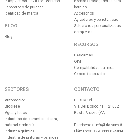
Pump School – Cursos técnicos
Bombas trasegadoras para
Laboratorio de pruebas
barriles
Identidad de marca
Accesorios
Agitadores y peristálticas
BLOG
Soluciones personalizadas
completas
Blog
RECURSOS
Descargas
OIM
Compatibilidad química
Casos de estudio
SECTORES
CONTACTO
Automoción
DEBEM Srl
Biodiésel
Via Del Bosco 41 – 21052
Agua y lodos
Busto Arsizio (VA)
Industrias de cerámica, piedra,
mármol y minería
Escríbenos:
info@debem.it
Industria química
Llámanos:
+39 0331 074034
Industria de pinturas y barnices