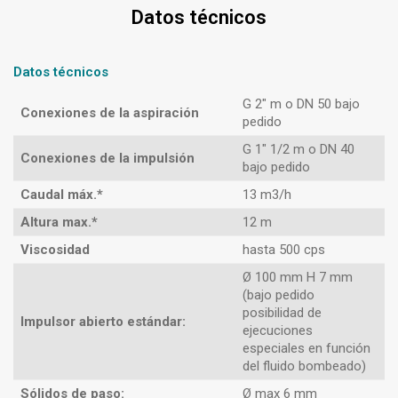
Datos técnicos
Datos técnicos
G 2″ m o DN 50 bajo
Conexiones de la aspiración
pedido
G 1″ 1/2 m o DN 40
Conexiones de la impulsión
bajo pedido
Caudal máx.*
13 m3/h
Altura max.*
12 m
Viscosidad
hasta 500 cps
Ø 100 mm H 7 mm
(bajo pedido
posibilidad de
Impulsor abierto estándar:
ejecuciones
especiales en función
del fluido bombeado)
Sólidos de paso:
Ø max 6 mm