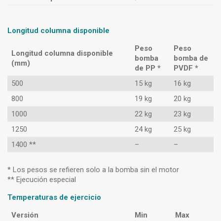
Longitud columna disponible
Peso
Peso
Longitud columna disponible
bomba
bomba de
(mm)
de PP *
PVDF *
500
15 kg
16 kg
800
19 kg
20 kg
1000
22 kg
23 kg
1250
24 kg
25 kg
1400 **
–
–
* Los pesos se refieren solo a la bomba sin el motor
** Ejecución especial
Temperaturas de ejercicio
Versión
Min
Max