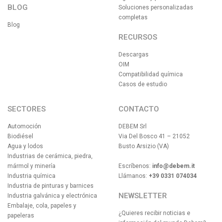
BLOG
Soluciones personalizadas
completas
Blog
RECURSOS
Descargas
OIM
Compatibilidad química
Casos de estudio
SECTORES
CONTACTO
Automoción
DEBEM Srl
Biodiésel
Via Del Bosco 41 – 21052
Agua y lodos
Busto Arsizio (VA)
Industrias de cerámica, piedra,
mármol y minería
Escríbenos:
info@debem.it
Industria química
Llámanos:
+39 0331 074034
Industria de pinturas y barnices
NEWSLETTER
Industria galvánica y electrónica
Embalaje, cola, papeles y
¿Quieres recibir noticias e
papeleras