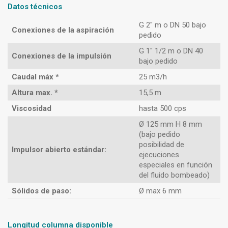
Datos técnicos
G 2″ m o DN 50 bajo
Conexiones de la aspiración
pedido
G 1″ 1/2 m o DN 40
Conexiones de la impulsión
bajo pedido
Caudal máx *
25 m3/h
Altura max. *
15,5 m
Viscosidad
hasta 500 cps
Ø 125 mm H 8 mm
(bajo pedido
posibilidad de
Impulsor abierto estándar:
ejecuciones
especiales en función
del fluido bombeado)
Sólidos de paso:
Ø max 6 mm
Longitud columna disponible