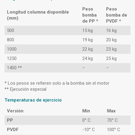
Peso
Peso
Longitud columna disponible
bomba
bomba de
(mm)
de PP *
PVDF *
500
15 kg
16 kg
800
19 kg
20 kg
1000
22 kg
23 kg
1250
24 kg
25 kg
1400 **
–
–
* Los pesos se refieren solo a la bomba sin el motor
** Ejecución especial
Temperaturas de ejercicio
Versión
Min
Max
PP
0° C
70° C
PVDF
-10° C
100° C