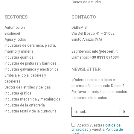
Casos de estudio
SECTORES
CONTACTO
Automoción
DEBEM Srl
Biodiésel
Via Del Bosco 41 – 21052
Agua y lodos
Busto Arsizio (VA)
Industrias de cerámica, piedra,
mármol y minería
Escríbenos:
info@debem.it
Industria química
Llámanos:
+39 0331 074034
Industria de pinturas y barnices
NEWSLETTER
Industria galvánica y electrónica
Embalaje, cola, papeles y
¿Quieres recibir noticias e
papeleras
información del mundo Debem?
Sector de Petróleo y del gas
Por favor, introduzca su dirección
Industria gráfica
de correo electrónico.
Industria mecánica y metalúrgica
Industria de la orfebrería
Industria textil y de la curtiduría
Acepto vuestra
Política de
privacidad
y vuestra
Política de
cookies