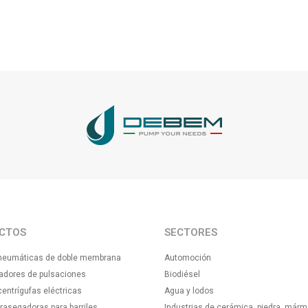
CTOS
SECTORES
eumáticas de doble membrana
Automoción
adores de pulsaciones
Biodiésel
ntrígufas eléctricas
Agua y lodos
asegadoras para barriles
Industrias de cerámica, piedra, márm