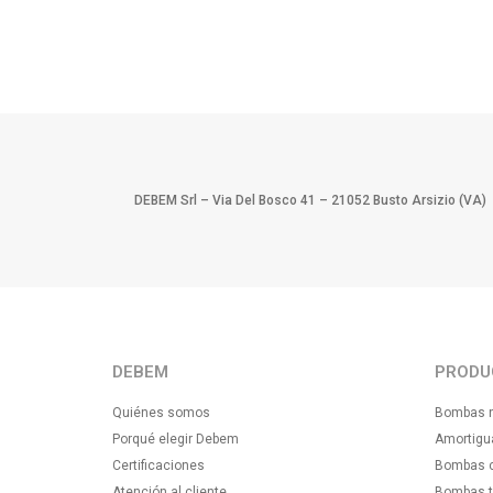
DEBEM Srl – Via Del Bosco 41 – 21052 Busto Arsizio (VA)
DEBEM
PRODU
Quiénes somos
Bombas n
Porqué elegir Debem
Amortigu
Certificaciones
Bombas ce
Atención al cliente
Bombas tr