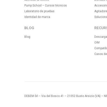
Pump School – Cursos técnicos
Accesori
Laboratorio de pruebas
Agitadore
Identidad de marca
Solucion
BLOG
RECUR
Blog
Descarg
OIM
Compatibi
Casos de
DEBEM Srl – Via del Bosco 41 – 21052 Busto Arsizio (VA) – 