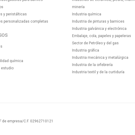
os
minería
s y peristálticas
Industria química
es personalizadas completas
Industria de pinturas y barnices
Industria galvánica y electrónica
SOS
Embalaje, cola, papeles y papeleras
Sector de Petróleo y del gas
as
Industria gráfica
Industria mecánica y metalúrgica
lidad química
Industria de la orfebrería
 estudio
Industria textil y de la curtiduría
NIF de empresa/C.F. 02962710121