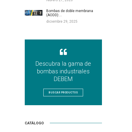
Bombas de doble membrana
(AODD):…
diciembre 29, 2025
Descubra la gama de
bombas industriales
DEBEM
BUSCAR PRODUCTOS
CATÁLOGO