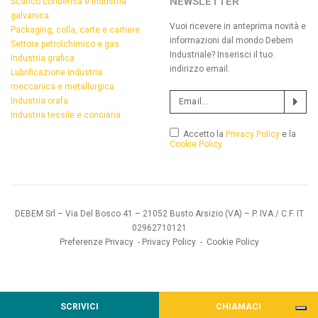
NEWSLETTER
Scarico condensa e industria
galvanica
Vuoi ricevere in anteprima novità e
Packaging, colla, carte e cartiere
informazioni dal mondo Debem
Settore petrolchimico e gas
Industriale? Inserisci il tuo
Industria grafica
indirizzo email.
Lubrificazione industria
meccanica e metallurgica
Industria orafa
Industria tessile e conciaria
Accetto la
Privacy Policy
e la
Cookie Policy
DEBEM Srl – Via Del Bosco 41 – 21052 Busto Arsizio (VA) – P. IVA / C.F. IT
02962710121
Preferenze Privacy
-
Privacy Policy
-
Cookie Policy
SCRIVICI
CHIAMACI
Informativa sulla raccolta