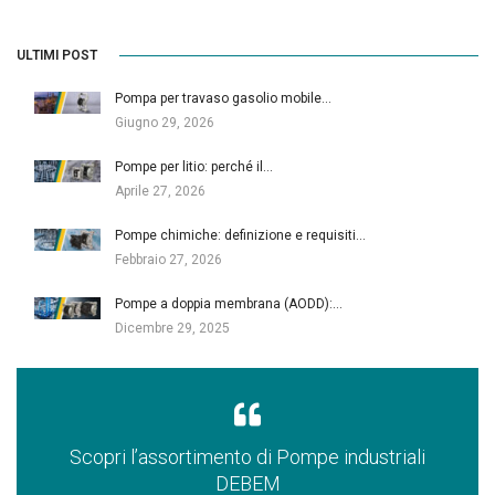
ULTIMI POST
Pompa per travaso gasolio mobile…
Giugno 29, 2026
Pompe per litio: perché il…
Aprile 27, 2026
Pompe chimiche: definizione e requisiti…
Febbraio 27, 2026
Pompe a doppia membrana (AODD):…
Dicembre 29, 2025
Scopri l’assortimento di Pompe industriali
DEBEM