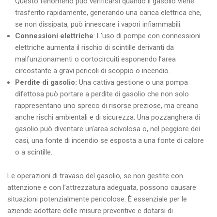
Questo fenomeno può verificarsi quando il gasolio viene
trasferito rapidamente, generando una carica elettrica che,
se non dissipata, può innescare i vapori infiammabili.
Connessioni elettriche
: L’uso di pompe con connessioni
elettriche aumenta il rischio di scintille derivanti da
malfunzionamenti o cortocircuiti esponendo l’area
circostante a gravi pericoli di scoppio o incendio.
Perdite di gasolio:
Una cattiva gestione o una pompa
difettosa può portare a perdite di gasolio che non solo
rappresentano uno spreco di risorse preziose, ma creano
anche rischi ambientali e di sicurezza. Una pozzanghera di
gasolio può diventare un’area scivolosa o, nel peggiore dei
casi, una fonte di incendio se esposta a una fonte di calore
o a scintille.
Le operazioni di travaso del gasolio, se non gestite con
attenzione e con l’attrezzatura adeguata, possono causare
situazioni potenzialmente pericolose. È essenziale per le
aziende adottare delle misure preventive e dotarsi di