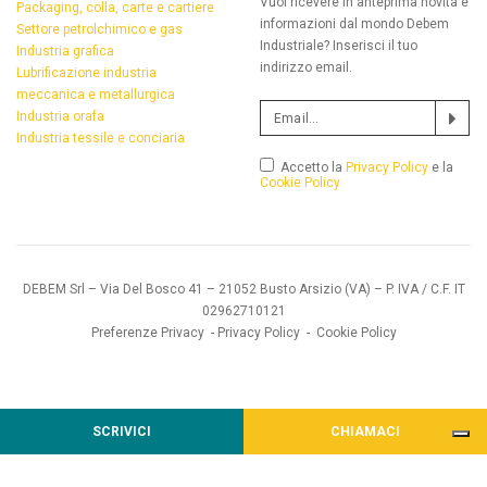
Vuoi ricevere in anteprima novità e
Packaging, colla, carte e cartiere
informazioni dal mondo Debem
Settore petrolchimico e gas
Industriale? Inserisci il tuo
Industria grafica
indirizzo email.
Lubrificazione industria
meccanica e metallurgica
Industria orafa
Industria tessile e conciaria
Accetto la
Privacy Policy
e la
Cookie Policy
DEBEM Srl – Via Del Bosco 41 – 21052 Busto Arsizio (VA) – P. IVA / C.F. IT
02962710121
Preferenze Privacy
-
Privacy Policy
-
Cookie Policy
SCRIVICI
CHIAMACI
Informativa sulla raccolta